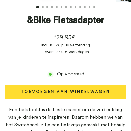
(ESC)
&Bike Fietsadapter
Normale
129,95€
prijs
incl. BTW,
plus verzending
Levertijd: 2-5 werkdagen
Op voorraad
TOEVOEGEN AAN WINKELWAGEN
Een fietstocht is de beste manier om de verbeelding
van je kinderen te inspireren. Daarom hebben we van
het Switchback zitje een fietszitje gemaakt met behulp