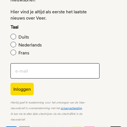
Hier vind je altijd als eerste het laatste
nieuws over Veer.
Taal
Duits
Nederlands
Frans
Inloggen
Hierbij geef ik toestemming voor het ontvangen van de Veer-
nieuwsbrief in overeenstemming met het
privacyschending
.
Ik kan me te allen tijde uitschrijven via de uitschrijflink in de
nieuwsbrief.