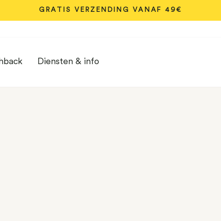
GRATIS VERZENDING VANAF 49€
Diavoorstelling
pauzeren
hback
Diensten & info