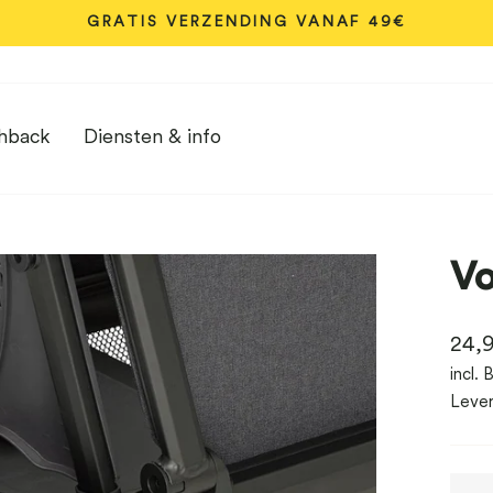
GRATIS VERZENDING VANAF 49€
Diavoorstelling
pauzeren
hback
Diensten & info
Vo
Nor
24,
prijs
incl.
Lever