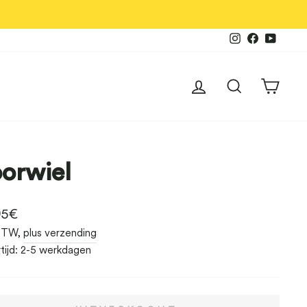
Instagram
Facebook
YouTu
Inloggen
Zoekopdra
Wink
orwiel
male
95€
 BTW,
plus verzending
tijd: 2-5 werkdagen