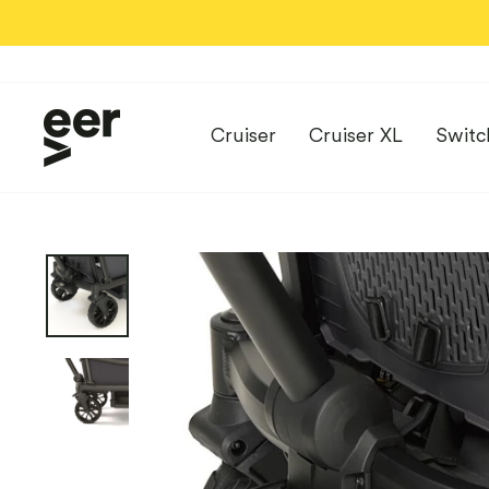
Direct
naar
de
inhoud
Cruiser
Cruiser XL
Switc