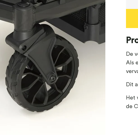
Pr
De v
Als 
verv
Dit a
Het 
de C