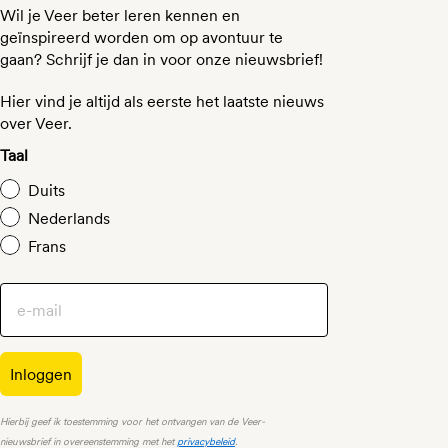
Wil je Veer beter leren kennen en
geïnspireerd worden om op avontuur te
gaan? Schrijf je dan in voor onze nieuwsbrief!
Hier vind je altijd als eerste het laatste nieuws
over Veer.
Taal
Duits
Nederlands
Frans
Inloggen
Hierbij geef ik toestemming voor het ontvangen van de Veer-
nieuwsbrief in overeenstemming met het
privacybeleid
.