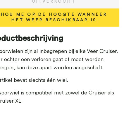
UITVERKOCHT
HOU ME OP DE HOOGTE WANNEER
HET WEER BESCHIKBAAR IS
oductbeschrijving
oorwielen zijn al inbegrepen bij elke Veer Cruiser.
er echter een verloren gaat of moet worden
angen, kan deze apart worden aangeschaft.
rtikel bevat slechts één wiel.
voorwiel is compatibel met zowel de Cruiser als
ruiser XL.