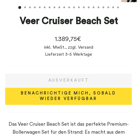
ESC)
Veer Cruiser Beach Set
Normaler
1.389,75€
Preis
inkl. MwSt.,
zzgl. Versand
Lieferzeit 3-5 Werktage
AUSVERKAUFT
BENACHRICHTIGE MICH, SOBALD
WIEDER VERFÜGBAR
Das Veer Cruiser Beach Set ist das perfekte Premium-
Bollerwagen Set für den Strand: Es macht aus dem