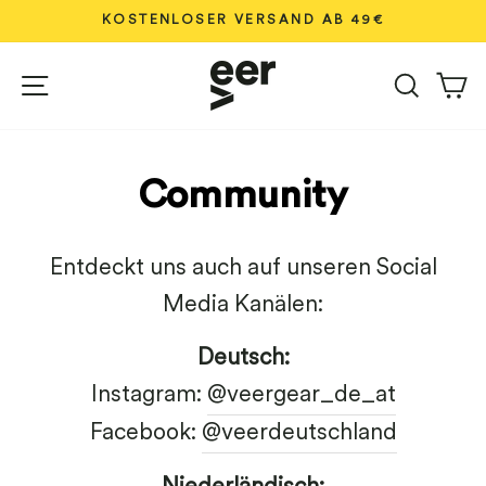
Direkt
KOSTENLOSER VERSAND AB 49€
zum
Pause
Inhalt
Seitennavigation
Diashow
Suche
W
Community
Entdeckt uns auch auf unseren Social
Media Kanälen:
Deutsch:
Instagram:
@veergear_de_at
Facebook:
@veerdeutschland