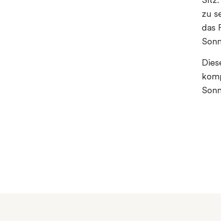
Sitz
zu s
das F
Sonn
Dies
komp
Sonn