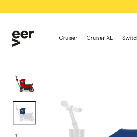
Direkt
zum
Inhalt
Cruiser
Cruiser XL
Switc