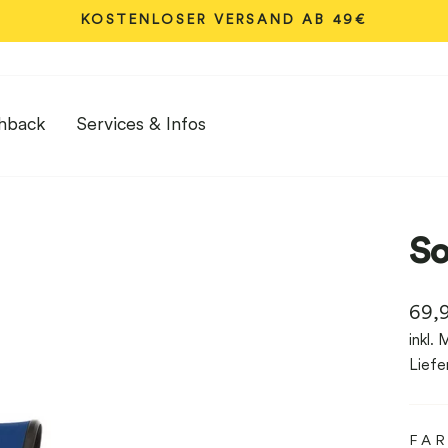
KOSTENLOSER VERSAND AB 49€
Pause
Diashow
hback
Services & Infos
S
Norm
69,
Prei
inkl.
Liefe
FA