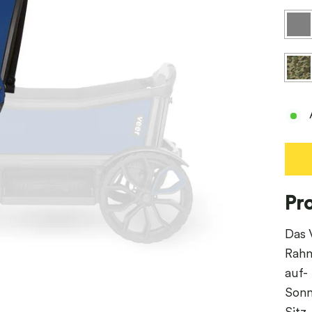
Pr
Das 
Rahm
auf-
Sonn