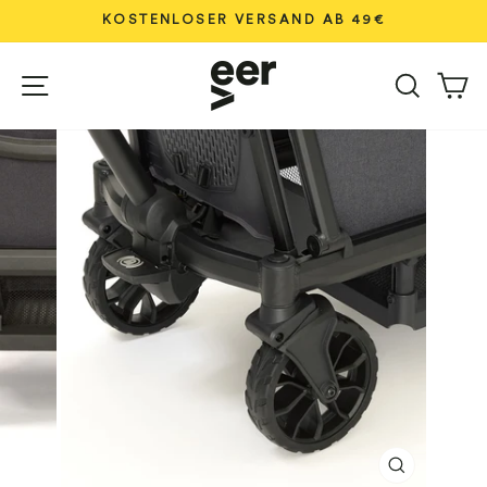
Direkt
KOSTENLOSER VERSAND AB 49€
zum
Pause
Inhalt
Seitennavigation
Diashow
Suche
W
SCHLIESS