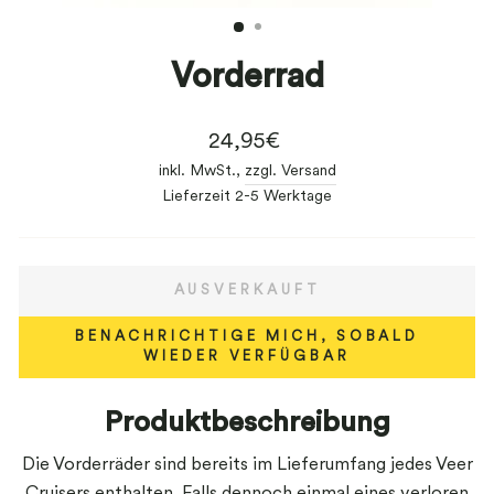
ESC)
Vorderrad
Normaler
24,95€
Preis
inkl. MwSt.,
zzgl. Versand
Lieferzeit 2-5 Werktage
AUSVERKAUFT
BENACHRICHTIGE MICH, SOBALD
WIEDER VERFÜGBAR
Produktbeschreibung
Die Vorderräder sind bereits im Lieferumfang jedes Veer