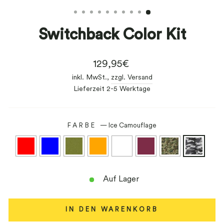
ESC)
Switchback Color Kit
Normaler
129,95€
Preis
inkl. MwSt.,
zzgl. Versand
Lieferzeit 2-5 Werktage
FARBE
—
Ice Camouflage
Auf Lager
IN DEN WARENKORB