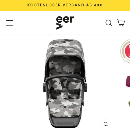
Direkt
KOSTENLOSER VERSAND AB 49€
zum
Pause
Inhalt
Seitennavigation
Diashow
Suche
W
SCHLIESS